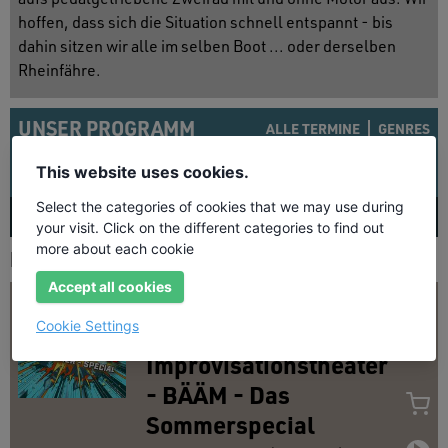
hoffen, dass sich die Situation schnell entspannt - bis
dahin sitzen wir alle im selben Boot ... oder derselben
Rheinfähre.
UNSER PROGRAMM
ALLE TERMINE
GENRES
Künstler suchen
This website uses cookies.
Select the categories of cookies that we may use during
AUG
26
SEP
26
OKT
26
NOV
26
D
your visit. Click on the different categories to find out
more about each cookie
PROGRAMM DER KOMMENDEN TAGE
Accept all cookies
Fr
14.
Aug. 2026
20:00 Uhr
Cookie Settings
Springmaus
Improvisationstheater
- BÄÄM - Das
Sommerspecial