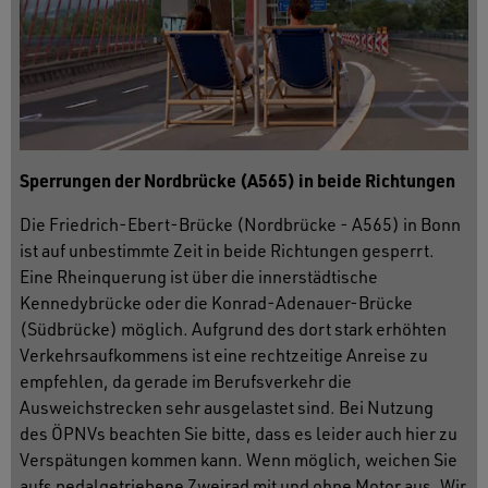
Sperrungen der Nordbrücke (A565) in beide Richtungen
Die Friedrich-Ebert-Brücke (Nordbrücke - A565) in Bonn
ist auf unbestimmte Zeit in beide Richtungen gesperrt.
Eine Rheinquerung ist über die innerstädtische
Kennedybrücke oder die Konrad-Adenauer-Brücke
(Südbrücke) möglich. Aufgrund des dort stark erhöhten
Verkehrsaufkommens ist eine rechtzeitige Anreise zu
empfehlen, da gerade im Berufsverkehr die
Ausweichstrecken sehr ausgelastet sind. Bei Nutzung
des ÖPNVs beachten Sie bitte, dass es leider auch hier zu
Verspätungen kommen kann. Wenn möglich, weichen Sie
aufs pedalgetriebene Zweirad mit und ohne Motor aus. Wir