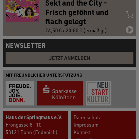
Sekt and the City -
Frisch geföhnt und
flach gelegt
26,50 € / 20,80 € (ermäßigt)
NEWSLETTER
JETZT ANMELDEN
MIT FREUNDLICHER UNTERSTÜTZUNG
Haus der Springmaus e.V.
Datenschutz
Frongasse 8 -10
Impressum
53121 Bonn (Endenich)
Kontakt