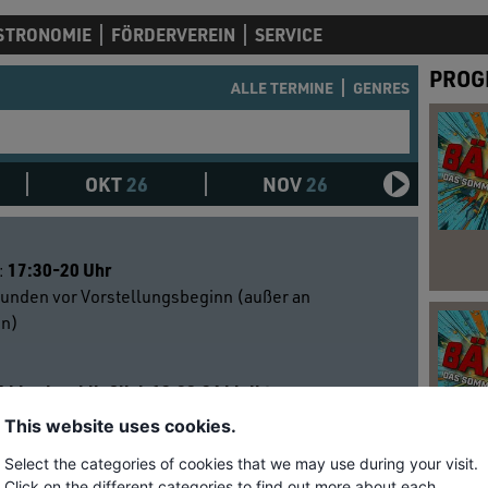
STRONOMIE
FÖRDERVEREIN
SERVICE
PROG
ALLE TERMINE
GENRES
OKT
26
NOV
26
DEZ
17:30-20 Uhr
:
tunden vor Vorstellungsbeginn (außer an
en)
6 bis einschließlich 12.08.26 bleibt unser
n.
This website uses cookies.
Select the categories of cookies that we may use during your visit.
eft
Click on the different categories to find out more about each