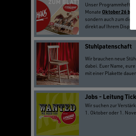
Unser Programmheft fü
Oktober 26 bis
Monate
sondern auch zum digita
direkt auf Ihrem Display
Stuhlpatenschaft
Wir brauchen neue Stühl
dabei. Euer Name, eure 
mit einer Plakette dauer
Jobs - Leitung Ti
Wir suchen zur Verstä
1. Oktober oder 1. Nov