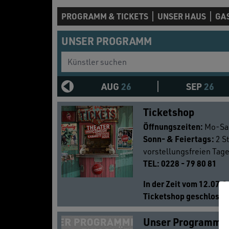
PROGRAMM & TICKETS
UNSER HAUS
GA
UNSER PROGRAMM
Künstler suchen
AUG
26
SEP
26
Ticketshop
Öffnungszeiten:
Mo-Sa
Sonn- & Feiertags:
2 S
vorstellungsfreien Tag
TEL: 0228 - 79 80 81
In der Zeit vom 12.07.2
Ticketshop geschlosse
Unser Programmh