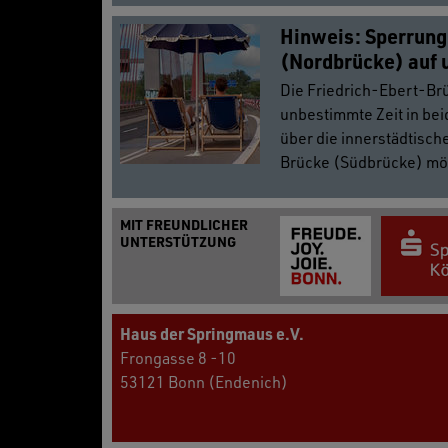
Hinweis: Sperrung
(Nordbrücke) auf 
Die Friedrich-Ebert-Brü
unbestimmte Zeit in bei
über die innerstädtisc
Brücke (Südbrücke) mö
MIT FREUNDLICHER
UNTERSTÜTZUNG
Haus der Springmaus e.V.
Frongasse 8 -10
53121 Bonn (Endenich)