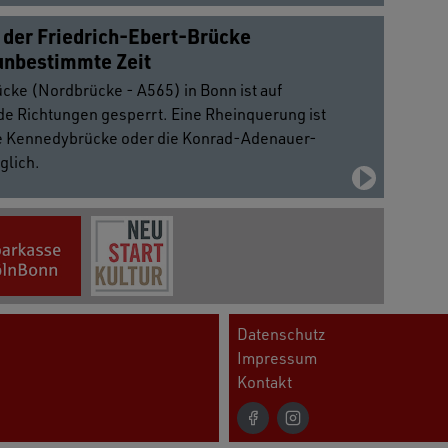
 der Friedrich-Ebert-Brücke
unbestimmte Zeit
cke (Nordbrücke - A565) in Bonn ist auf
de Richtungen gesperrt. Eine Rheinquerung ist
he Kennedybrücke oder die Konrad-Adenauer-
glich.
Datenschutz
Impressum
Kontakt