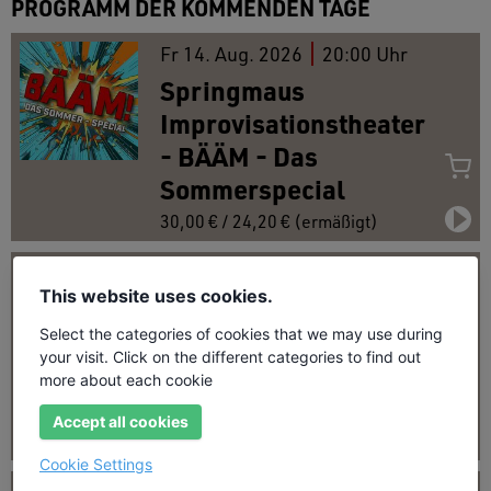
PROGRAMM DER KOMMENDEN TAGE
Fr
14.
Aug. 2026
20:00 Uhr
Springmaus
Improvisationstheater
- BÄÄM - Das
Sommerspecial
30,00 € / 24,20 € (ermäßigt)
Sa
15.
Aug. 2026
20:00 Uhr
This website uses cookies.
Springmaus
Select the categories of cookies that we may use during
Improvisationstheater
your visit. Click on the different categories to find out
- BÄÄM - Das
more about each cookie
Sommerspecial
Accept all cookies
30,00 € / 24,20 € (ermäßigt)
Cookie Settings