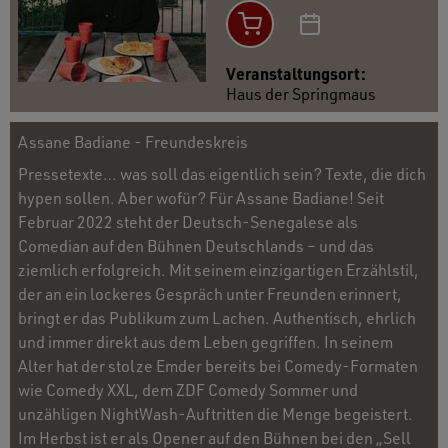
Veranstaltungsort:
Haus der Springmaus
Assane Badiane - Freundeskreis
Pressetexte… was soll das eigentlich sein? Texte, die dich
hypen sollen. Aber wofür? Für Assane Badiane! Seit
Februar 2022 steht der Deutsch-Senegalese als
Comedian auf den Bühnen Deutschlands – und das
ziemlich erfolgreich. Mit seinem einzigartigen Erzählstil,
der an ein lockeres Gespräch unter Freunden erinnert,
bringt er das Publikum zum Lachen. Authentisch, ehrlich
und immer direkt aus dem Leben gegriffen. In seinem
Alter hat der stolze Emder bereits bei Comedy-Formaten
wie Comedy XXL, dem ZDF Comedy Sommer und
unzähligen NightWash-Auftritten die Menge begeistert.
Im Herbst ist er als Opener auf den Bühnen bei den „Sell