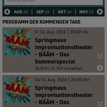
AUG
26
SEP
26
OKT
26
NOV
26
D
PROGRAMM DER KOMMENDEN TAGE
Fr
14.
Aug. 2026
20:00 Uhr
Springmaus
Improvisationstheater
- BÄÄM - Das
Sommerspecial
30,00 € / 24,20 € (ermäßigt)
Sa
15.
Aug. 2026
20:00 Uhr
Springmaus
Improvisationstheater
- BÄÄM - Das