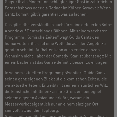
Gags. Ob als Moderator, schlagfertiger Gast in zahlreichen
Fernsehshows oder als Redner im Kölner Karneval: Wenn
Cantz kommt, gibt’s garantiert was zu lachen!
Das gilt selbstverständlich auch für seine gefeierten Solo-
Abende auf Deutschlands Bühnen. Mit seinem sechsten
Programm „Komische Zeiten“ wagt Guido Cantz den
humorvollen Blick auf eine Welt, die aus den Angeln zu
geraten scheint. Aufhalten kann auch er den ganzen
Wahnsinn nicht – aber der Comedy-Star ist überzeugt: Mit
einem Lachen ist das Ganze definitiv besser zu ertragen!
In seinem aktuellen Programm präsentiert Guido Cantz
seinen ganz eigenen Blick auf die komischen Zeiten, die
wir aktuell erleben: Er treibt mit seinem natürlichen Witz
die künstliche Intelligenz an ihre Grenzen, begegnet
seinem eigenen Avatar und erklärt, warum ein
Messerverbot eigentlich nur an einem einzigen Ort
sinnvoll ist: auf der Hüpfburg.
Gleichzeitig erzählt er von den komischen Zeiten, die er