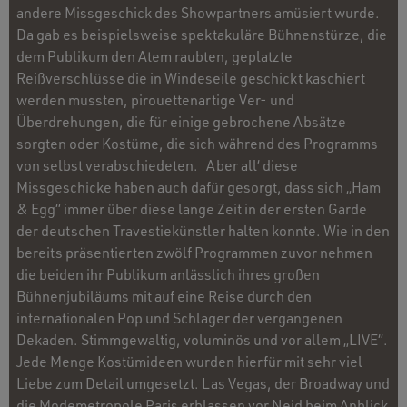
andere Missgeschick des Showpartners amüsiert wurde.
Da gab es beispielsweise spektakuläre Bühnenstürze, die
dem Publikum den Atem raubten, geplatzte
Reißverschlüsse die in Windeseile geschickt kaschiert
werden mussten, pirouettenartige Ver- und
Überdrehungen, die für einige gebrochene Absätze
sorgten oder Kostüme, die sich während des Programms
von selbst verabschiedeten. Aber all‘ diese
Missgeschicke haben auch dafür gesorgt, dass sich „Ham
& Egg“ immer über diese lange Zeit in der ersten Garde
der deutschen Travestiekünstler halten konnte. Wie in den
bereits präsentierten zwölf Programmen zuvor nehmen
die beiden ihr Publikum anlässlich ihres großen
Bühnenjubiläums mit auf eine Reise durch den
internationalen Pop und Schlager der vergangenen
Dekaden. Stimmgewaltig, voluminös und vor allem „LIVE“.
Jede Menge Kostümideen wurden hierfür mit sehr viel
Liebe zum Detail umgesetzt. Las Vegas, der Broadway und
die Modemetropole Paris erblassen vor Neid beim Anblick