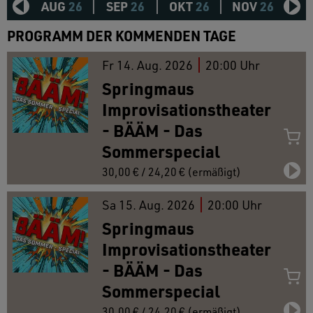
AUG
26
SEP
26
OKT
26
NOV
26
D
PROGRAMM DER KOMMENDEN TAGE
Fr
14.
Aug. 2026
20:00 Uhr
Springmaus
Improvisationstheater
- BÄÄM - Das
Sommerspecial
30,00 € / 24,20 € (ermäßigt)
Sa
15.
Aug. 2026
20:00 Uhr
Springmaus
Improvisationstheater
- BÄÄM - Das
Sommerspecial
30,00 € / 24,20 € (ermäßigt)