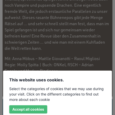
noch Vampire und pupsende Drachen. Eine eigentlich
fremde Welt, die jedoch erstaunliche Parallelen zu unser
aufweist. Dieses rasante Bühnenepos gibt jede Menge
Rätsel auf … und sehr schnell stellt man fest, dass man im
Spiel gefangen ist und sich nur gemeinsam wieder
befreien kann! Eine Revue über den Zusammenhalt in
schwierigen Zeiten … und wie man mit einem Kuhfladen
die Welt retten kann.
Mit: Anna Möbus – Maëlle Giovanotti – Raoul Migliosi
Regie: Molly Spitta | Buch: ONKeL fISCH – Adrian
Engels und Markus Riedinger
This website uses cookies.
EINE PRODUKTION AUS DEM HAUS DER SPRINGMAUS
Select the categories of cookies that we may use during
your visit. Click on the different categories to find out
more about each cookie
UNSER PROGRAMM
ALLE TERMINE
GENRES
Accept all cookies
Künstler suchen