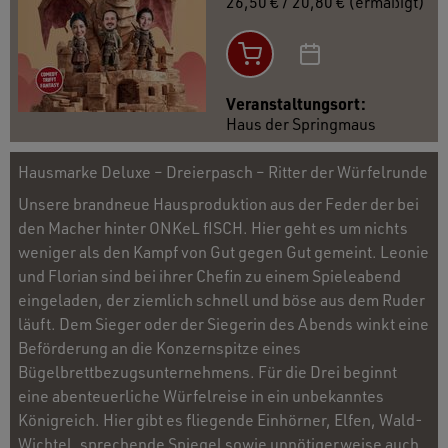
26,50 € / 20,80 € (ermäßigt)
Veranstaltungsort:
Haus der Springmaus
Hausmarke Deluxe – Dreierpasch – Ritter der Würfelrunde
Unsere brandneue Hausproduktion aus der Feder der bei
den Macher hinter ONKeL fISCH. Hier geht es um nichts
weniger als den Kampf von Gut gegen Gut gemeint. Leonie
und Florian sind bei ihrer Chefin zu einem Spieleabend
eingeladen, der ziemlich schnell und böse aus dem Ruder
läuft. Dem Sieger oder der Siegerin des Abends winkt eine
Beförderung an die Konzernspitze eines
Bügelbrettbezugsunternehmens. Für die Drei beginnt
eine abenteuerliche Würfelreise in ein unbekanntes
Königreich. Hier gibt es fliegende Einhörner, Elfen, Wald-
Wichtel, sprechende Spiegel sowie unnötigerweise auch