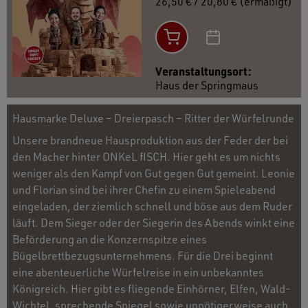
26,50 € / 20,80 € (ermäßigt)
Veranstaltungsort:
Haus der Springmaus
Hausmarke Deluxe – Dreierpasch – Ritter der Würfelrunde
Unsere brandneue Hausproduktion aus der Feder der bei
den Macher hinter ONKeL fISCH. Hier geht es um nichts
weniger als den Kampf von Gut gegen Gut gemeint. Leonie
und Florian sind bei ihrer Chefin zu einem Spieleabend
eingeladen, der ziemlich schnell und böse aus dem Ruder
läuft. Dem Sieger oder der Siegerin des Abends winkt eine
Beförderung an die Konzernspitze eines
Bügelbrettbezugsunternehmens. Für die Drei beginnt
eine abenteuerliche Würfelreise in ein unbekanntes
Königreich. Hier gibt es fliegende Einhörner, Elfen, Wald-
Wichtel, sprechende Spiegel sowie unnötigerweise auch