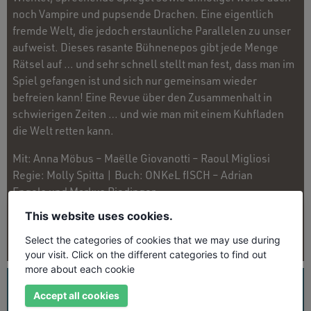
noch Vampire und pupsende Drachen. Eine eigentlich
fremde Welt, die jedoch erstaunliche Parallelen zu unser
aufweist. Dieses rasante Bühnenepos gibt jede Menge
Rätsel auf … und sehr schnell stellt man fest, dass man im
Spiel gefangen ist und sich nur gemeinsam wieder
befreien kann! Eine Revue über den Zusammenhalt in
schwierigen Zeiten … und wie man mit einem Kuhfladen
die Welt retten kann.
Mit: Anna Möbus – Maëlle Giovanotti – Raoul Migliosi
Regie: Molly Spitta | Buch: ONKeL fISCH – Adrian
Engels und Markus Riedinger
This website uses cookies.
EINE PRODUKTION AUS DEM HAUS DER SPRINGMAUS
Select the categories of cookies that we may use during
your visit. Click on the different categories to find out
more about each cookie
UNSER PROGRAMM
ALLE TERMINE
GENRES
Accept all cookies
Künstler suchen