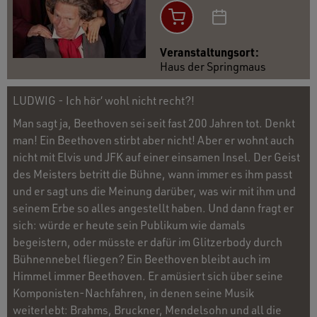
Veranstaltungsort:
Haus der Springmaus
LUDWIG - Ich hör‘ wohl nicht recht?!
Man sagt ja, Beethoven sei seit fast 200 Jahren tot. Denkt
man! Ein Beethoven stirbt aber nicht! Aber er wohnt auch
nicht mit Elvis und JFK auf einer einsamen Insel. Der Geist
des Meisters betritt die Bühne, wann immer es ihm passt
und er sagt uns die Meinung darüber, was wir mit ihm und
seinem Erbe so alles angestellt haben. Und dann fragt er
sich: würde er heute sein Publikum wie damals
begeistern, oder müsste er dafür im Glitzerbody durch
Bühnennebel fliegen? Ein Beethoven bleibt auch im
Himmel immer Beethoven. Er amüsiert sich über seine
Komponisten-Nachfahren, in denen seine Musik
weiterlebt: Brahms, Bruckner, Mendelsohn und all die