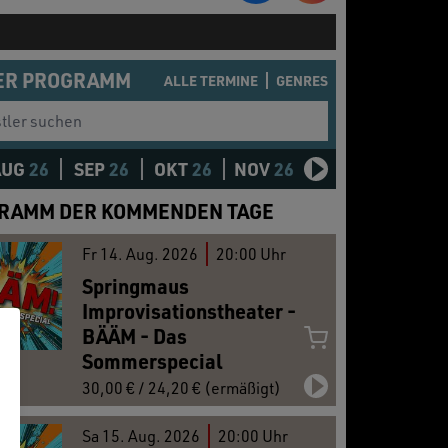
ER PROGRAMM
ALLE TERMINE
GENRES
er suchen
AUG
26
SEP
26
OKT
26
NOV
26
DEZ
26
JAN
2
RAMM DER KOMMENDEN TAGE
Fr
14.
Aug. 2026
20:00 Uhr
Springmaus
Improvisationstheater -
BÄÄM - Das
Sommerspecial
30,00 € / 24,20 € (ermäßigt)
Sa
15.
Aug. 2026
20:00 Uhr