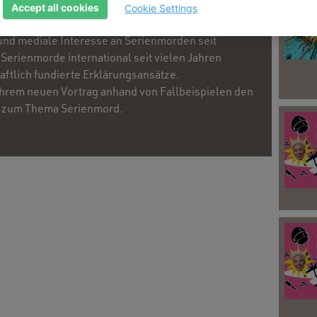
 Menschen, die Serienmorde begehen, von anderen
Accept all cookies
Cookie Settings
ihren Taten? Was kann dazu beitragen, solche Taten
und mediale Interesse an Serienmorden seit
Serienmorde international seit vielen Jahren
haftlich fundierte Erklärungsansätze.
 ihrem neuen Vortrag anhand von Fallbeispielen den
d zum Thema Serienmord.