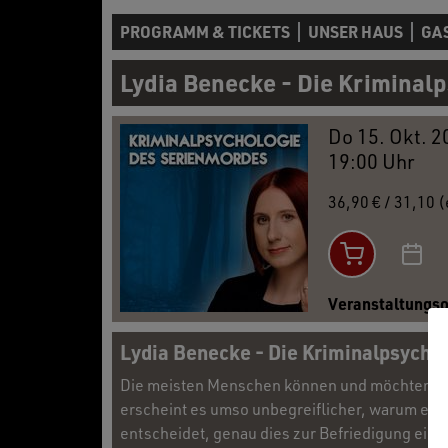
PROGRAMM & TICKETS
UNSER HAUS
GA
Lydia Benecke - Die Kriminal
Do 15. Okt. 2
19:00 Uhr
36,90 € / 31,10 
Veranstaltungso
Lydia Benecke - Die Kriminalpsycho
Die meisten Menschen können und möchten sich
erscheint es umso unbegreiflicher, warum ei
entscheidet, genau dies zur Befriedigung eige