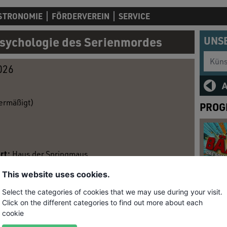
STRONOMIE
FÖRDERVEREIN
SERVICE
psychologie des Serienmordes
UNS
Künstl
026
(ermäßigt)
PROG
rt:
Haus der Springmaus
This website uses cookies.
logie des Serienmordes
Select the categories of cookies that we may use during your visit.
 nicht vorstellen, einen anderen zu töten. Daher
Click on the different categories to find out more about each
ne kleine Gruppe von Menschen sich immer wieder
cookie
ner Bedürfnisse zu tun. Seit Jahrzehnten wird