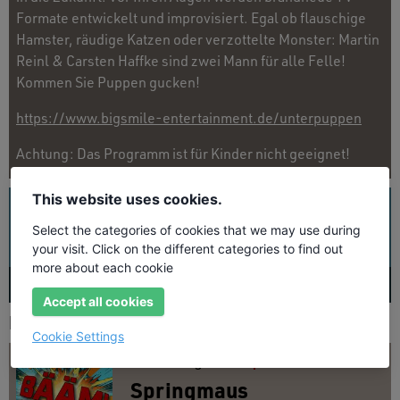
Formate entwickelt und improvisiert. Egal ob flauschige
Hamster, räudige Katzen oder verzottelte Monster: Martin
Reinl & Carsten Haffke sind zwei Mann für alle Felle!
Kommen Sie Puppen gucken!
https://www.bigsmile-entertainment.de/unterpuppen
Achtung: Das Programm ist für Kinder nicht geeignet!
This website uses cookies.
UNSER PROGRAMM
ALLE TERMINE
GENRES
Select the categories of cookies that we may use during
Künstler suchen
your visit. Click on the different categories to find out
more about each cookie
AUG
26
SEP
26
OKT
26
NOV
26
D
Accept all cookies
PROGRAMM DER KOMMENDEN TAGE
Cookie Settings
Fr
14.
Aug. 2026
20:00 Uhr
Springmaus