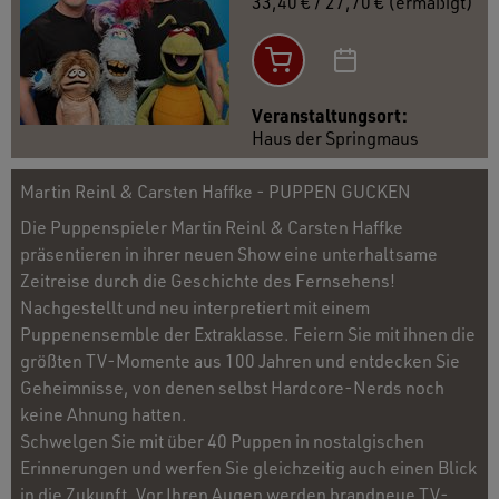
33,40 € / 27,70 € (ermäßigt)
Veranstaltungsort:
Haus der Springmaus
Martin Reinl & Carsten Haffke - PUPPEN GUCKEN
Die Puppenspieler Martin Reinl & Carsten Haffke
präsentieren in ihrer neuen Show eine unterhaltsame
Zeitreise durch die Geschichte des Fernsehens!
Nachgestellt und neu interpretiert mit einem
Puppenensemble der Extraklasse. Feiern Sie mit ihnen die
größten TV-Momente aus 100 Jahren und entdecken Sie
Geheimnisse, von denen selbst Hardcore-Nerds noch
keine Ahnung hatten.
Schwelgen Sie mit über 40 Puppen in nostalgischen
Erinnerungen und werfen Sie gleichzeitig auch einen Blick
in die Zukunft. Vor Ihren Augen werden brandneue TV-