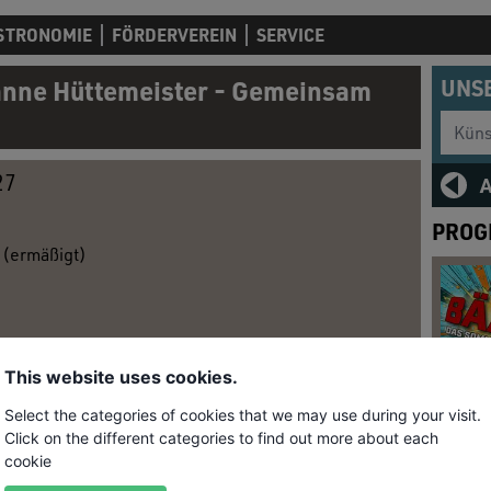
STRONOMIE
FÖRDERVEREIN
SERVICE
anne Hüttemeister - Gemeinsam
UNS
Künstl
27
PROG
€ (ermäßigt)
rt:
Haus der Springmaus
This website uses cookies.
üttemeister - Gemeinsam durch die
Select the categories of cookies that we may use during your visit.
Click on the different categories to find out more about each
cookie
egeistern sich und ihr Publikum für alles, was im