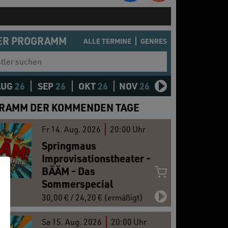
ER PROGRAMM
ALLE TERMINE
GENRES
er suchen
AUG
26
SEP
26
OKT
26
NOV
26
DEZ
26
JAN
2
RAMM DER KOMMENDEN TAGE
Fr
14.
Aug. 2026
20:00 Uhr
Springmaus
Improvisationstheater -
BÄÄM - Das
Sommerspecial
30,00 € / 24,20 € (ermäßigt)
Sa
15.
Aug. 2026
20:00 Uhr