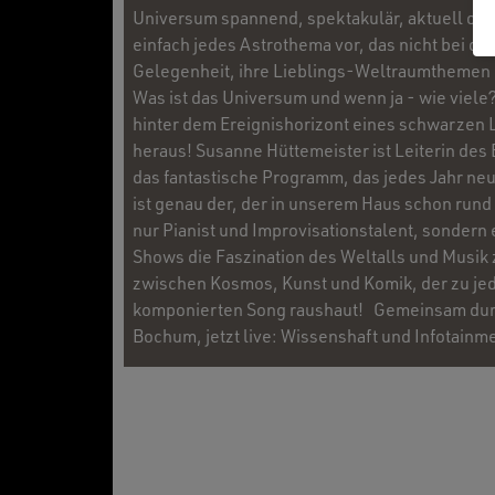
Universum spannend, spektakulär, aktuell oder
einfach jedes Astrothema vor, das nicht bei dre
Gelegenheit, ihre Lieblings-Weltraumthemen u
Was ist das Universum und wenn ja - wie viele?
hinter dem Ereignishorizont eines schwarzen L
heraus! Susanne Hüttemeister ist Leiterin des
das fantastische Programm, das jedes Jahr ne
ist genau der, der in unserem Haus schon rund 
nur Pianist und Improvisationstalent, sondern 
Shows die Faszination des Weltalls und Musik
zwischen Kosmos, Kunst und Komik, der zu j
komponierten Song raushaut! Gemeinsam durch 
Bochum, jetzt live: Wissenshaft und Infotainme