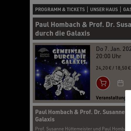
PROGRAMM & TICKETS
UNSER HAUS
GA
Paul Hombach & Prof. Dr. Sus
durch die Galaxis
Do 7. Jan. 20
20:00 Uhr
24,20 € / 18,50 
Veranstaltungso
Paul Hombach & Prof. Dr. Susanne H
Galaxis
Prof. Susanne Hüttemeister und Paul Hombach b