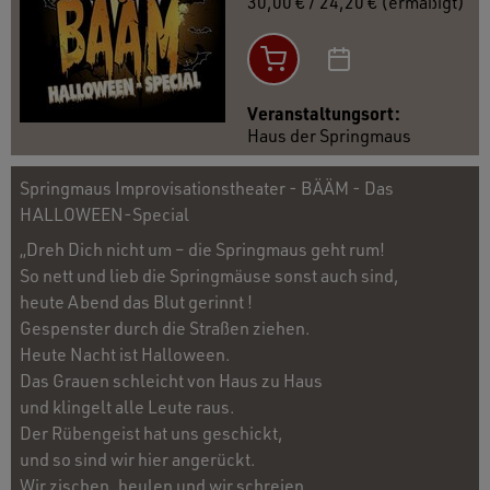
30,00 € / 24,20 € (ermäßigt)
Veranstaltungsort:
Haus der Springmaus
Springmaus Improvisationstheater - BÄÄM - Das
HALLOWEEN-Special
„Dreh Dich nicht um – die Springmaus geht rum!
So nett und lieb die Springmäuse sonst auch sind,
heute Abend das Blut gerinnt !
Gespenster durch die Straßen ziehen.
Heute Nacht ist Halloween.
Das Grauen schleicht von Haus zu Haus
und klingelt alle Leute raus.
Der Rübengeist hat uns geschickt,
und so sind wir hier angerückt.
Wir zischen, heulen und wir schreien,