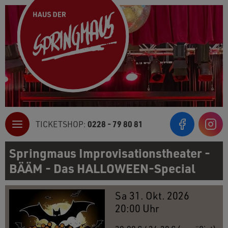
0228 - 79 80 81
TICKETSHOP:
Inst
Springmaus Improvisationstheater -
BÄÄM - Das HALLOWEEN-Special
Sa 31. Okt. 2026
20:00 Uhr