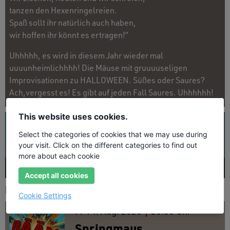
tanzen den Hexenringelreien.
Spaß sollt ihr natürlich auch haben,
wir hoffen ihr könnt es ertragen!“
Uhhhhh, es wird in diesem Jahr wieder mal
uuuunheimlichhhh! Die Mäuse mit gruuuuseligen
Improvisationen zu HALLOWEEN. Süßes oder Saures?
Ach,vergesst es! Es gibt auf jeden Fall Saures. Uhhhhhh!
This website uses cookies.
UNSER PROGRAMM
ALLE TERMINE
GENRES
Select the categories of cookies that we may use during
Künstler suchen
your visit. Click on the different categories to find out
more about each cookie
AUG
26
SEP
26
OKT
26
NOV
26
D
Accept all cookies
PROGRAMM DER KOMMENDEN TAGE
Cookie Settings
Fr
14.
Aug. 2026
20:00 Uhr
Springmaus