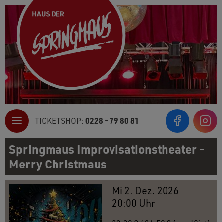
0228 - 79 80 81
TICKETSHOP:
Inst
Springmaus Improvisationstheater -
Merry Christmaus
Mi 2. Dez. 2026
20:00 Uhr