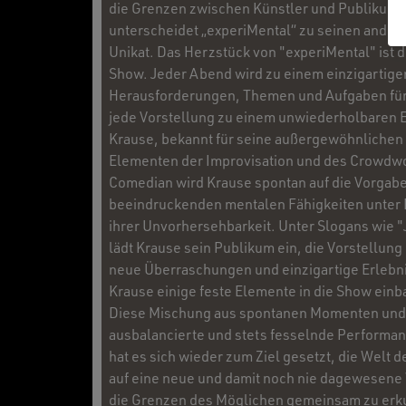
die Grenzen zwischen Künstler und Publikum a
unterscheidet „experiMental“ zu seinen ander
Unikat. Das Herzstück von "experiMental" ist d
Show. Jeder Abend wird zu einem einzigartigen
Herausforderungen, Themen und Aufgaben für 
jede Vorstellung zu einem unwiederholbaren E
Krause, bekannt für seine außergewöhnlichen m
Elementen der Improvisation und des Crowdwor
Comedian wird Krause spontan auf die Vorgabe
beeindruckenden mentalen Fähigkeiten unter B
ihrer Unvorhersehbarkeit. Unter Slogans wie "
lädt Krause sein Publikum ein, die Vorstellun
neue Überraschungen und einzigartige Erlebni
Krause einige feste Elemente in die Show ei
Diese Mischung aus spontanen Momenten und g
ausbalancierte und stets fesselnde Performa
hat es sich wieder zum Ziel gesetzt, die Welt
auf eine neue und damit noch nie dagewesene W
die Grenzen des Möglichen gemeinsam zu erkun