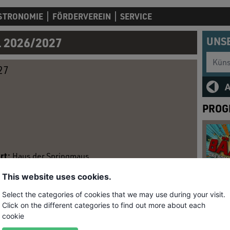
STRONOMIE
FÖRDERVEREIN
SERVICE
 2026/2027
UNS
Künstl
27
PROG
rt:
Haus der Springmaus
This website uses cookies.
/2027
Select the categories of cookies that we may use during your visit.
eder)“
Click on the different categories to find out more about each
 Autor, setzt seine besondere Tournee 2026 & 2027
cookie
hrt die innovative Show zurück und verspricht erneut,