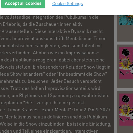
uf einzigartige Weise zu verwischen. Was
Accept all cookies
Cookie Settings
en Tourneen? Ganz einfach: Jeder Abend ist ein
ie vollständige Integration des Publikums in die
 Erlebnis, da die Zuschauer:innen aktiv
Krause stellen. Diese interaktive Dynamik macht
vent. Improvisationskunst trifft Mentalismus Timon
entalistischen Fähigkeiten, wird sein Talent mit
ks verbinden. Ähnlich wie ein Improvisations-
n des Publikums reagieren, dabei aber stets seine
eweis stellen. Ein besonderer Reiz der Show liegt in
Jede Show ist anders" oder "Ihr bestimmt die Show"
g mehrmals zu besuchen. Jeder Besuch verspricht
sse. Trotz des hohen Improvisationsanteils wird
nbauen, um Rhythmus und Spannung zu gewährleisten.
eplanten "Bits" verspricht eine perfekt
nce. Timon Krauses "experiMental"-Tour 2026 & 2027
 des Mentalismus neu zu definieren und das Publikum
eise in die Show einzubinden. Es ist eine Einladung,
den und Teil eines einzigartigen, interaktiven