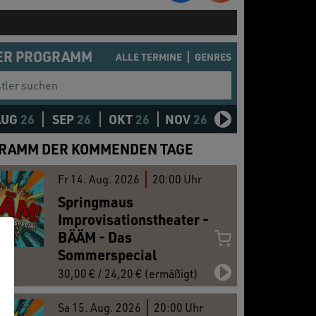
ER PROGRAMM
ALLE TERMINE
GENRES
er suchen
AUG
26
SEP
26
OKT
26
NOV
26
DEZ
26
JAN
2
RAMM DER KOMMENDEN TAGE
Fr
14.
Aug. 2026
20:00 Uhr
Springmaus
Improvisationstheater -
BÄÄM - Das
Sommerspecial
30,00 € / 24,20 € (ermäßigt)
Sa
15.
Aug. 2026
20:00 Uhr