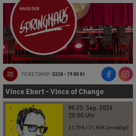
0228 - 79 80 81
TICKETSHOP:
Inst
Vince Ebert - Vince of Change
Mi 23. Sep. 2026
20:00 Uhr
27,70 € / 21,90 € (ermäßigt)