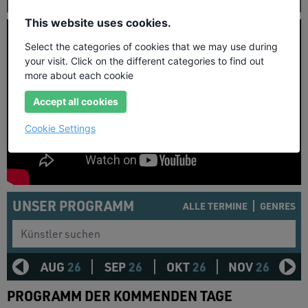
This website uses cookies.
Select the categories of cookies that we may use during
your visit. Click on the different categories to find out
more about each cookie
Accept all cookies
Cookie Settings
UNSER PROGRAMM
ALLE TERMINE
GENRES
Künstler suchen
AUG
26
SEP
26
OKT
26
NOV
26
D
PROGRAMM DER KOMMENDEN TAGE