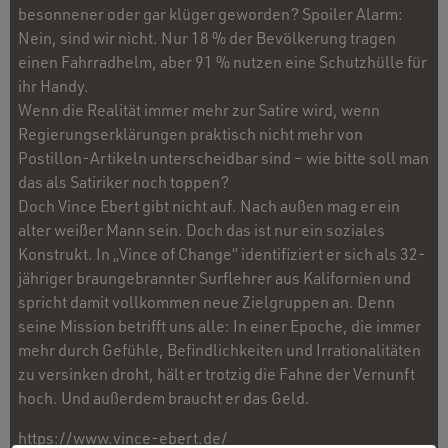
besonnener oder gar klüger geworden? Spoiler Alarm:
Nein, sind wir nicht. Nur 18 % der Bevölkerung tragen
einen Fahrradhelm, aber 91 % nutzen eine Schutzhülle für
ihr Handy.
Wenn die Realität immer mehr zur Satire wird, wenn
Regierungserklärungen praktisch nicht mehr von
Postillon-Artikeln unterscheidbar sind – wie bitte soll man
das als Satiriker noch toppen?
Doch Vince Ebert gibt nicht auf. Nach außen mag er ein
alter weißer Mann sein. Doch das ist nur ein soziales
Konstrukt. In „Vince of Change“ identifiziert er sich als 32-
jähriger braungebrannter Surflehrer aus Kalifornien und
spricht damit vollkommen neue Zielgruppen an. Denn
seine Mission betrifft uns alle: In einer Epoche, die immer
mehr durch Gefühle, Befindlichkeiten und Irrationalitäten
zu versinken droht, hält er trotzig die Fahne der Vernunft
hoch. Und außerdem braucht er das Geld.
https://www.vince-ebert.de/